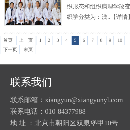
织形态和组织病理学改
织学分类为：浅..
【详情
首页
上一页
1
2
3
4
5
6
7
8
9
10
下一页
末页
联系我们
联系邮箱：xiangyun@xiangyunyl.com
联系电话：010-84377988
地 址 ：北京市朝阳区双泉堡甲10号