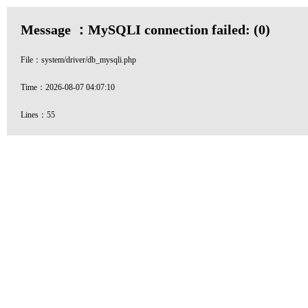
Message ：MySQLI connection failed: (0)
File：system/driver/db_mysqli.php
Time：2026-08-07 04:07:10
Lines：55