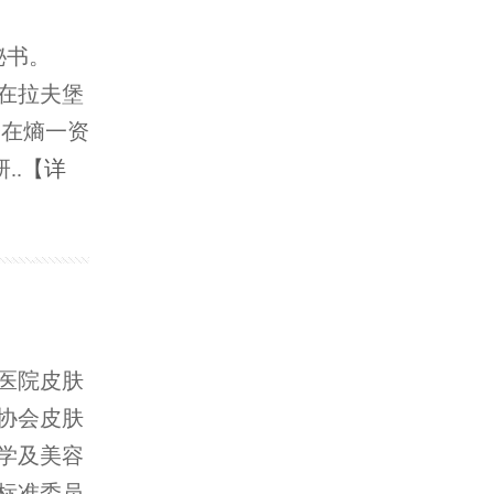
秘书。
年在拉夫堡
今在熵一资
..
【详
医院皮肤
协会皮肤
学及美容
标准委员