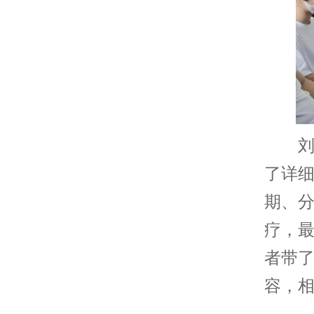
刘高
了详
期、
疗，
者带
容，