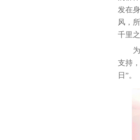
发在身
风，所
千里
为了
支持，
日”。