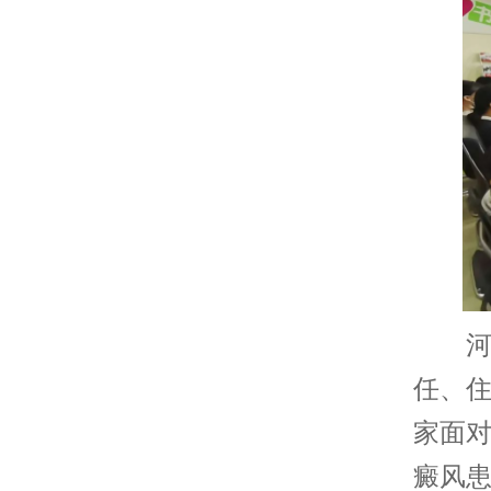
河南
任、
家面
癜风