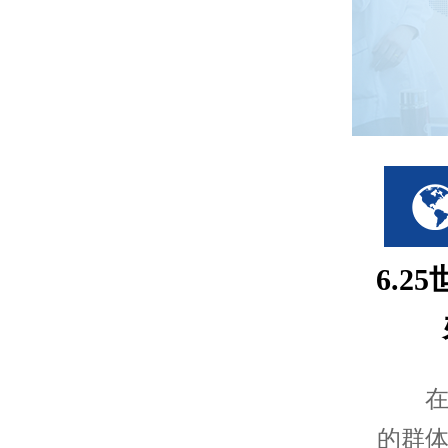
6.
在这
的群