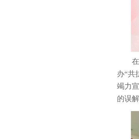
在世
办“共
竭力
的误