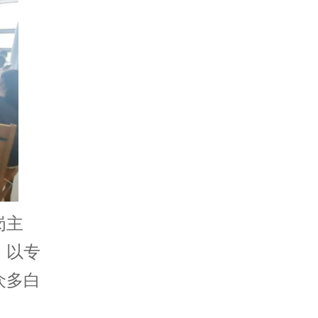
岗主
。以专
众多白