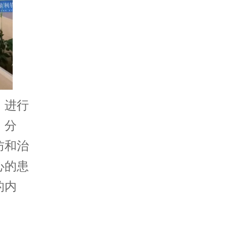
》进行
、分
防和治
心的患
的内
。