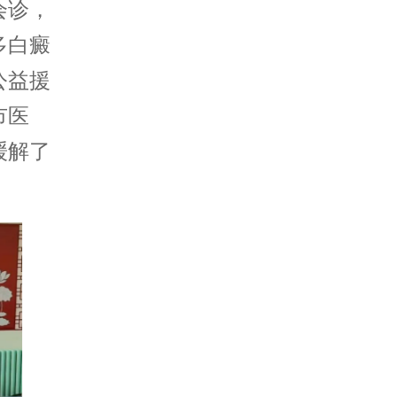
会诊，
多白癜
公益援
市医
缓解了