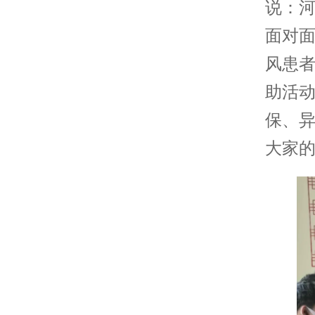
说：
面对
风患
助活
保、
大家