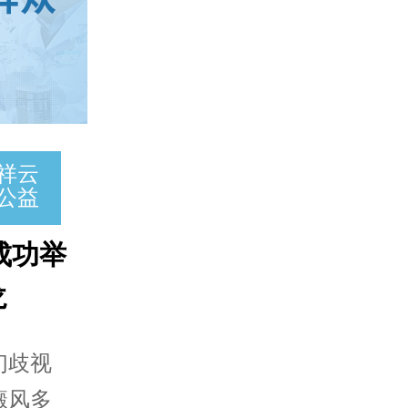
祥云
公益
成功举
龙
们歧视
癜风多