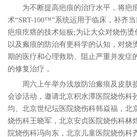
为不断提高疤痕的治疗水平，将疤痕
术“SRT-100™”系统运用于临床，补
疤痕疙瘩的技术短板;为让大众对烧伤烫
以及瘢痕的防治有更科学的认知，对烧
期的医疗和心理救助、阻止严重并发症
的修复治疗，
周六上午举办浅放防治瘢痕及皮肤损
会诊活动，邀请北京积水潭医院烧伤科
均、北京世纪坛医院烧伤科韩焱福，北
烧伤科王晓军，北京安贞医院烧伤科林
院烧伤科冯向东，北京儿童医院烧伤科