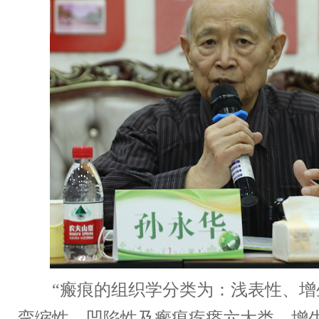
“瘢痕的组织学分类为：浅表性、增
挛缩性、凹陷性及瘢痕疙瘩六大类。增